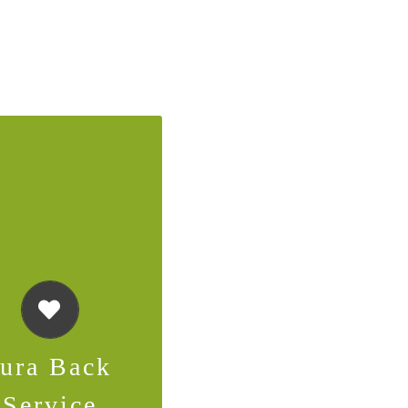
a Back Servie
tstage, Essen aus
Jura Back
m Brotbackofen,
Service