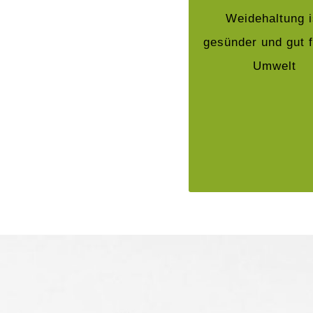
gesamte Jahr übe
Weidehaltung i
unseren Weiden. 
gesünder und gut f
Artgerechte Haltu
Umwelt
die natürlichs
Haltungsform was
in der Fleischqua
sehr positiv ausw