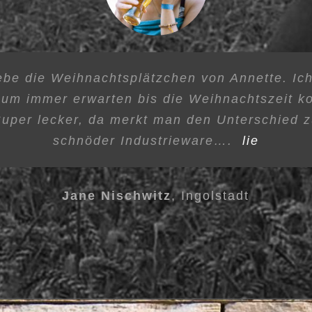
ich? Ich liebe die Fleischprodukte vom Stefan
Backbuch und das Brotbackbuch find ich KL
ckt einfach den Unterschied – Probierts aus
 Rezepte und Hinweise, so dass alle ausprobi
iebe die Weihnachtsplätzchen von Annette. Ic
Rezepte auch wirklich funktionieren
werdet ihr selbst schmecken…
aum immer erwarten bis die Weihnachtszeit k
uper lecker, da merkt man den Unterschied 
Nicole Oberhofer
Sigi O.
,
Titting
,
Titting
schnöder Industrieware….
lie
Jane Nischwitz
,
Ingolstadt