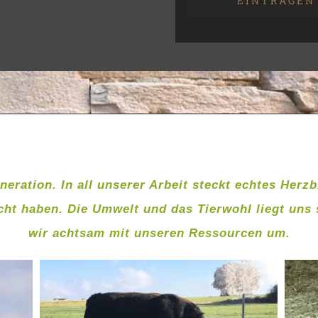
EINTRAGEN
neration. In all unserer Arbeit steckt echtes Herz
ht haben. Die Umwelt und das Tierwohl liegt uns
wir achtsam mit unseren Ressourcen um.