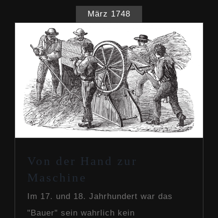
März 1748
Von der Hand zur Maschine
Our Story
Von der Hand zur
Maschine
Im 17. und 18. Jahrhundert war das
"Bauer" sein wahrlich kein