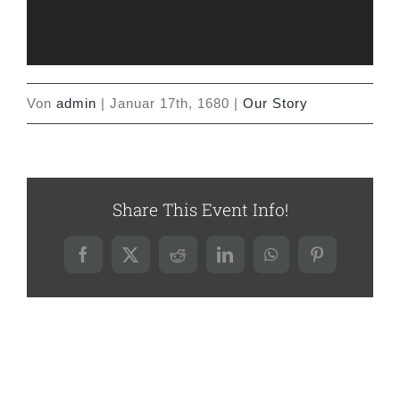
Von
admin
|
Januar 17th, 1680
|
Our Story
Share This Event Info!
Facebook
X
Reddit
LinkedIn
WhatsApp
Pinterest
Ähnliche Beiträge