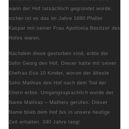
wann der Hof tatsächlich gegründet wurde,
sicher ist es das im Jahre 1680 Pfaller
Kaspar mit seiner Frau Apollonia Besitzer des
Hofes waren.
Nachdem diese gestorben sind, erbte der
Sohn Georg den Hof. Dieser hatte mit seiner
Ehefrau Eva 10 Kinder, wovon der älteste
Sohn Mathias den Hof nach dem Tod der
Eltern erbte. Umgangssprachlich wurde der
Name Mathias – Matheis gerufen. Dieser
Name blieb dem Hof bis in unsere heutige
Zeit erhalten. 340 Jahre lang!